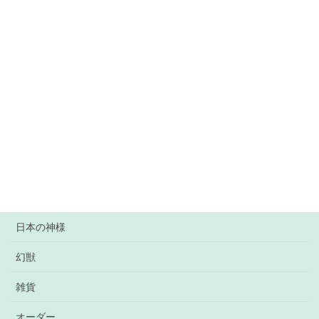
龍神画
水晶龍
カテゴリー
龍神
仏様
日本の神様
幻獣
雑貨
オーダー