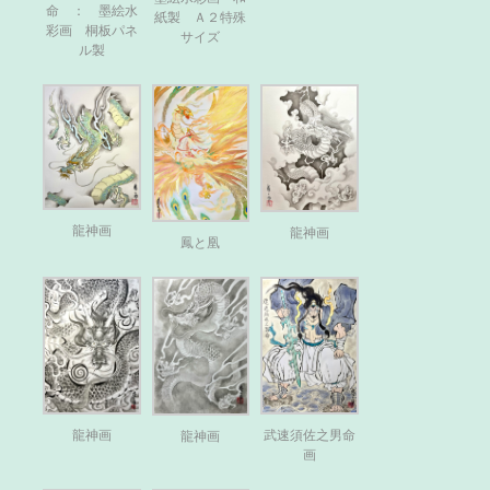
命 ： 墨絵水
紙製 Ａ２特殊
彩画 桐板パネ
サイズ
ル製
龍神画
龍神画
鳳と凰
武速須佐之男命
龍神画
龍神画
画