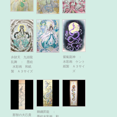
紫氣龍神 ：
弁財天 九頭龍
水彩画 ケント
乱舞 ： 墨絵
紙製 Ａ３サイ
水彩画 和紙
ズ
製 Ａ３サイズ
輝綱昇龍 ：
那智の大己貴
墨絵水彩画 和