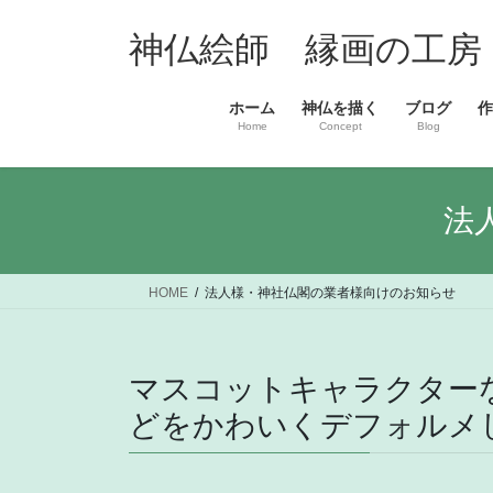
コ
ナ
ン
ビ
神仏絵師 縁画の工房
テ
ゲ
ン
ー
ホーム
神仏を描く
ブログ
作
ツ
シ
Home
Concept
Blog
へ
ョ
ス
ン
キ
に
法
ッ
移
プ
動
HOME
法人様・神社仏閣の業者様向けのお知らせ
マスコットキャラクター
どをかわいくデフォルメ